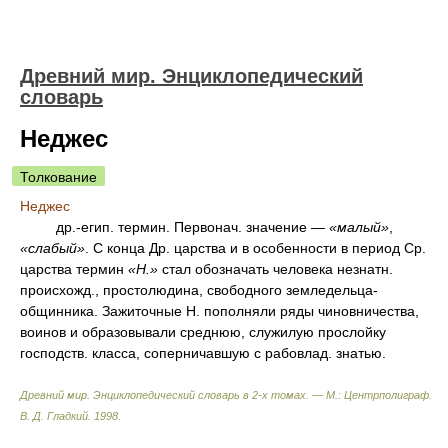
Древний мир. Энциклопедический
словарь
Неджес
Толкование
Неджес
др.-егип. термин. Первонач. значение —
«малый»
,
«слабый»
. С конца Др. царства и в особенности в период Ср.
царства термин
«Н.»
стал обозначать человека незнатн.
происхожд., простолюдина, свободного земледельца-
общинника. Зажиточные Н. пополняли ряды чиновничества,
воинов и образовывали среднюю, служилую прослойку
господств. класса, соперничавшую с рабовлад. знатью.
Древний мир. Энциклопедический словарь в 2-х томах. — М.: Центрполиграф
.
В. Д. Гладкий
.
1998
.