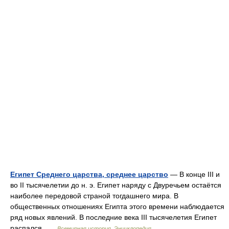
Египет Среднего царства, среднее царство
— В конце III и
во II тысячелетии до н. э. Египет наряду с Двуречьем остаётся
наиболее передовой страной тогдашнего мира. В
общественных отношениях Египта этого времени наблюдается
ряд новых явлений. В последние века III тысячелетия Египет
распался …
Всемирная история. Энциклопедия