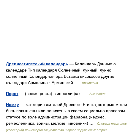
Древнеегипетский календарь
— Календарь Данные о
календаре Тип календаря Солнечный, лунный, лунно
солнечный Календарная эра Вставка високосов Другие
календари Армелина · Армянский …
Википедия
Перет
— (время роста) в иероглифах …
Википедия
Немху
— категория жителей Древнего Египта, которые могли
быть повышены или понижены в своем социально правовом
статусе по воле администрации фараона (неджес,
ремесленники, воины, мелкие чиновники) …
Словарь терминов
(глоссарий) по истории государства и права зарубежных стран