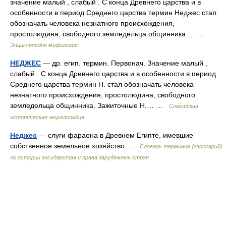
значение малый , слабый . С конца Древнего царства и в
особенности в период Среднего царства термин Неджес стал
обозначать человека незнатного происхождения,
простолюдина, свободного земледельца общинника.… …
Энциклопедия мифологии
НЕДЖЕС
— др. егип. термин. Первонач. Значение малый ,
слабый . С конца Древнего царства и в особенности в период
Среднего царства термин Н. стал обозначать человека
незнатного происхождения, простолюдина, свободного
земледельца общинника. Зажиточные Н.… …
Советская
историческая энциклопедия
Неджес
— слуги фараона в Древнем Египте, имевшие
собственное земельное хозяйство …
Словарь терминов (глоссарий)
по истории государства и права зарубежных стран